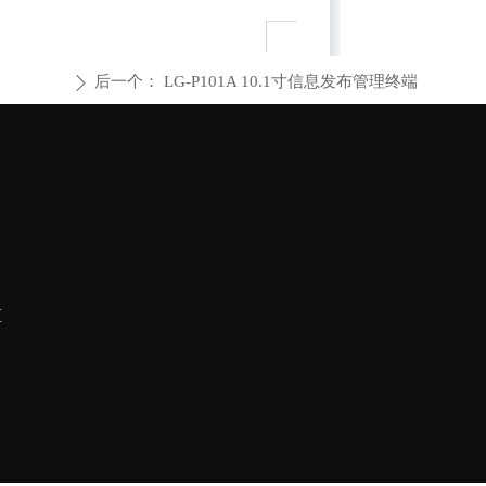
后一个：
LG-P101A 10.1寸信息发布管理终端
ꄲ
区