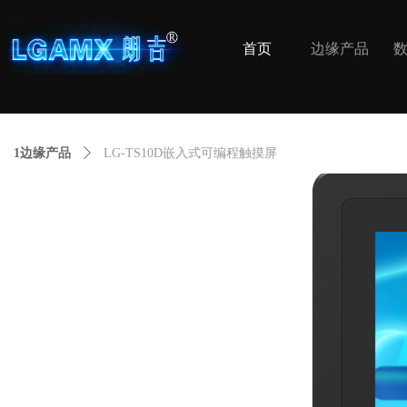
首页
边缘产品
1边缘产品
ꄲ
LG-TS10D嵌入式可编程触摸屏