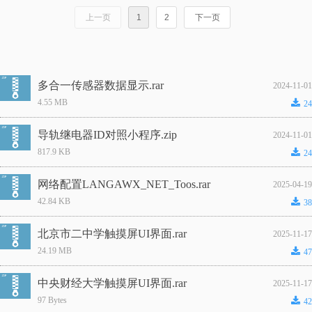
上一页
1
2
下一页
多合一传感器数据显示.rar
2024-11-01
끂
4.55 MB
24
导轨继电器ID对照小程序.zip
2024-11-01
끂
817.9 KB
24
网络配置LANGAWX_NET_Toos.rar
2025-04-19
끂
42.84 KB
38
北京市二中学触摸屏UI界面.rar
2025-11-17
끂
24.19 MB
47
中央财经大学触摸屏UI界面.rar
2025-11-17
끂
97 Bytes
42